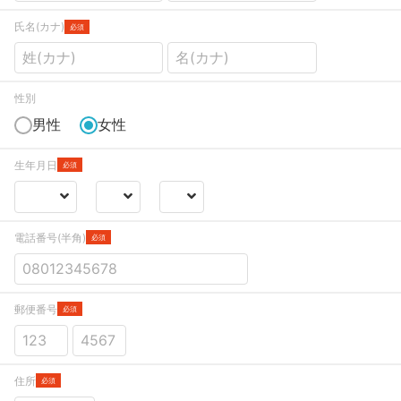
氏名(カナ)
必須
性別
男性
女性
生年月日
必須
電話番号(半角)
必須
郵便番号
必須
住所
必須